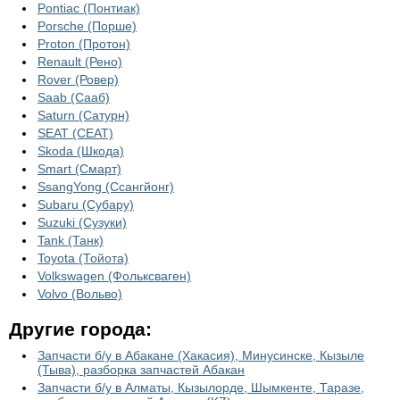
Pontiac (Понтиак)
Porsche (Порше)
Proton (Протон)
Renault (Рено)
Rover (Ровер)
Saab (Сааб)
Saturn (Сатурн)
SEAT (СЕАТ)
Skoda (Шкода)
Smart (Смарт)
SsangYong (Ссангйонг)
Subaru (Субару)
Suzuki (Сузуки)
Tank (Танк)
Toyota (Тойота)
Volkswagen (Фольксваген)
Volvo (Вольво)
Другие города:
Запчасти б/у в Абакане (Хакасия), Минусинске, Кызыле
(Тыва), разборка запчастей Абакан
Запчасти б/у в Алматы, Кызылорде, Шымкенте, Таразе,