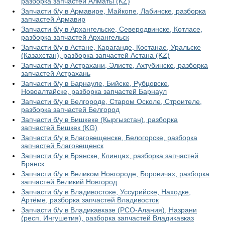
разборка запчастей Алматы (KZ)
Запчасти б/у в Армавире, Майкопе, Лабинске, разборка
запчастей Армавир
Запчасти б/у в Архангельске, Северодвинске, Котласе,
разборка запчастей Архангельск
Запчасти б/у в Астане, Караганде, Костанае, Уральске
(Казахстан), разборка запчастей Астана (KZ)
Запчасти б/у в Астрахани, Элисте, Ахтубинске, разборка
запчастей Астрахань
Запчасти б/у в Барнауле, Бийске, Рубцовске,
Новоалтайске, разборка запчастей Барнаул
Запчасти б/у в Белгороде, Старом Осколе, Строителе,
разборка запчастей Белгород
Запчасти б/у в Бишкеке (Кыргызстан), разборка
запчастей Бишкек (KG)
Запчасти б/у в Благовещенске, Белогорске, разборка
запчастей Благовещенск
Запчасти б/у в Брянске, Клинцах, разборка запчастей
Брянск
Запчасти б/у в Великом Новгороде, Боровичах, разборка
запчастей Великий Новгород
Запчасти б/у в Владивостоке, Уссурийске, Находке,
Артёме, разборка запчастей Владивосток
Запчасти б/у в Владикавказе (РСО-Алания), Назрани
(респ. Ингушетия), разборка запчастей Владикавказ