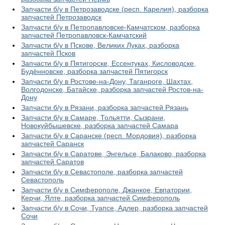
Запчасти б/у в Петрозаводске (респ. Карелия), разборка
запчастей Петрозаводск
Запчасти б/у в Петропавловске-Камчатском, разборка
запчастей Петропавловск-Камчатский
Запчасти б/у в Пскове, Великих Луках, разборка
запчастей Псков
Запчасти б/у в Пятигорске, Ессентуках, Кисловодске,
Будённовске, разборка запчастей Пятигорск
Запчасти б/у в Ростове-на-Дону, Таганроге, Шахтах,
Волгодонске, Батайске, разборка запчастей Ростов-на-
Дону
Запчасти б/у в Рязани, разборка запчастей Рязань
Запчасти б/у в Самаре, Тольятти, Сызрани,
Новокуйбышевске, разборка запчастей Самара
Запчасти б/у в Саранске (респ. Мордовия), разборка
запчастей Саранск
Запчасти б/у в Саратове, Энгельсе, Балаково, разборка
запчастей Саратов
Запчасти б/у в Севастополе, разборка запчастей
Севастополь
Запчасти б/у в Симферополе, Джанкое, Евпатории,
Керчи, Ялте, разборка запчастей Симферополь
Запчасти б/у в Сочи, Туапсе, Адлер, разборка запчастей
Сочи