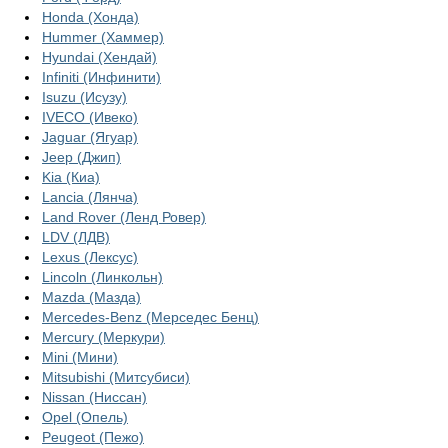
Honda (Хонда)
Hummer (Хаммер)
Hyundai (Хендай)
Infiniti (Инфинити)
Isuzu (Исузу)
IVECO (Ивеко)
Jaguar (Ягуар)
Jeep (Джип)
Kia (Киа)
Lancia (Лянча)
Land Rover (Ленд Ровер)
LDV (ЛДВ)
Lexus (Лексус)
Lincoln (Линкольн)
Mazda (Мазда)
Mercedes-Benz (Мерседес Бенц)
Mercury (Меркури)
Mini (Мини)
Mitsubishi (Митсубиси)
Nissan (Ниссан)
Opel (Опель)
Peugeot (Пежо)