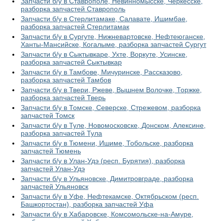
Запчасти б/у в Ставрополе, Невинномысске, Черкесске,
разборка запчастей Ставрополь
Запчасти б/у в Стерлитамаке, Салавате, Ишимбае,
разборка запчастей Стерлитамак
Запчасти б/у в Сургуте, Нижневартовске, Нефтеюганске,
Ханты-Мансийске, Когалыме, разборка запчастей Сургут
Запчасти б/у в Сыктывкаре, Ухте, Воркуте, Усинске,
разборка запчастей Сыктывкар
Запчасти б/у в Тамбове, Мичуринске, Рассказово,
разборка запчастей Тамбов
Запчасти б/у в Твери, Ржеве, Вышнем Волочке, Торжке,
разборка запчастей Тверь
Запчасти б/у в Томске, Северске, Стрежевом, разборка
запчастей Томск
Запчасти б/у в Туле, Новомосковске, Донском, Алексине,
разборка запчастей Тула
Запчасти б/у в Тюмени, Ишиме, Тобольске, разборка
запчастей Тюмень
Запчасти б/у в Улан-Удэ (респ. Бурятия), разборка
запчастей Улан-Удэ
Запчасти б/у в Ульяновске, Димитровграде, разборка
запчастей Ульяновск
Запчасти б/у в Уфе, Нефтекамске, Октябрьском (респ.
Башкортостан), разборка запчастей Уфа
Запчасти б/у в Хабаровске, Комсомольске-на-Амуре,