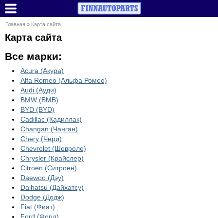
Главная
» Карта сайта
Карта сайта
Все марки:
Acura (Акура)
Alfa Romeo (Альфа Ромео)
Audi (Ауди)
BMW (БМВ)
BYD (BYD)
Cadillac (Кадиллак)
Changan (Чанган)
Chery (Чери)
Chevrolet (Шевроле)
Chrysler (Крайслер)
Citroen (Ситроен)
Daewoo (Дэу)
Daihatsu (Дайхатсу)
Dodge (Додж)
Fiat (Фиат)
Ford (Форд)