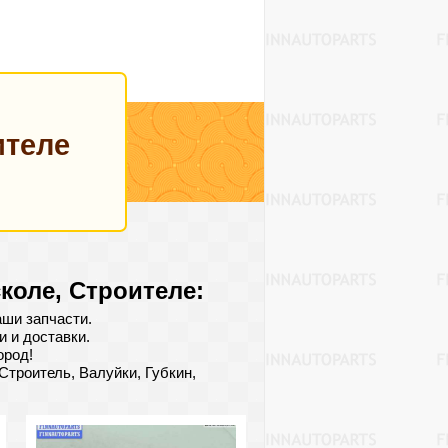
ителе
коле, Строителе:
ши запчасти.
 и доставки.
ород!
Строитель, Валуйки, Губкин,