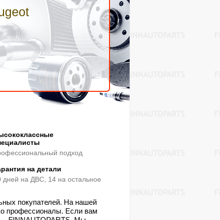
ugeot
ысококлассные
пециалисты
рофессиональный подход
арантия на детали
0 дней на ДВС, 14 на остальное
льных покупателей. На нашей
ько профессионалы. Если вам
бор — FINNAUTOPARTS. Мы