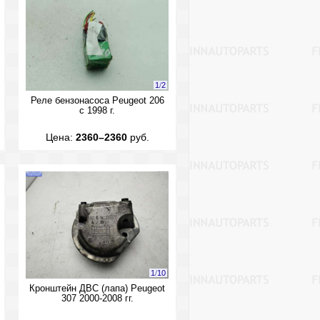
1
/
2
Реле бензонасоса Peugeot 206
с 1998 г.
Цена:
2360–2360
руб.
1
/
10
Кронштейн ДВС (лапа) Peugeot
307 2000-2008 гг.