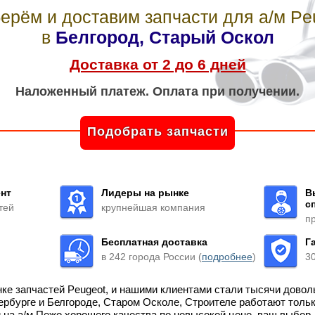
ерём и доставим запчасти для а/м Pe
в
Белгород, Старый Оскол
Доставка от 2 до 6 дней
Наложенный платеж. Оплата при получении.
Подобрать запчасти
нт
Лидеры на рынке
В
с
тей
крупнейшая компания
п
Бесплатная доставка
Г
в 242 города России (
подробнее
)
3
нке запчастей Peugeot, и нашими клиентами стали тысячи дово
тербурге и Белгороде, Старом Осколе, Строителе работают тол
и на а/м Пежо хорошего качества по невысокой цене, ваш вы