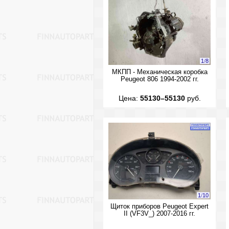
1
/
8
МКПП - Механическая коробка
Peugeot 806 1994-2002 гг.
Цена:
55130–55130
руб.
1
/
10
Щиток приборов Peugeot Expert
II (VF3V_) 2007-2016 гг.