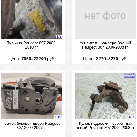
1
/
9
Турбина Peugeot 807 2002-
Усилитель бампера Задний
2010 гг.
Peugeot 307 2000-2008 гг.
Цена:
7060–22240
руб.
Цена:
8270–8270
руб.
1
/
10
1
/
11
Замок боковой двери Peugeot
Кулак подвески Поворотный
607 2000-2007 гг.
левый Peugeot 307 2000-2008 гг.