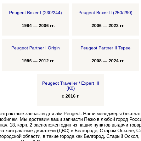
Peugeot Boxer I (230/244)
Peugeot Boxer II (250/290)
1994 — 2006 гг.
2006 — 2022 гг.
Peugeot Partner I Origin
Peugeot Partner II Tepee
1996 — 2012 гг.
2008 — 2024 гг.
Peugeot Traveller / Expert III
(K0)
с 2016 г.
онтрактные запчасти для а/м Peugeot. Наши менеджеры беспла
обилем. Мы доставим ваши запчасти Пежо в любой город Росси
ая, 18, корп. 2 расположен один из наших пунктов выдачи това
на контрактные двигатели (ДВС) в Белгороде, Старом Осколе, С
городской области, в такие города как Белгород, Старый Оскол, 