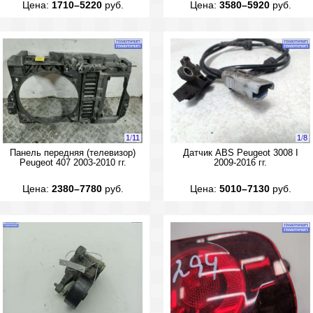
Цена:
1710–5220
руб.
Цена:
3580–5920
руб.
1
/
11
1
/
8
Панель передняя (телевизор)
Датчик ABS Peugeot 3008 I
Peugeot 407 2003-2010 гг.
2009-2016 гг.
Цена:
2380–7780
руб.
Цена:
5010–7130
руб.