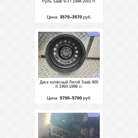
Руль Saab 9-3 I 1998-2001 гг.
Цена:
3570–3570
руб.
1
/
5
Диск колёсный Литой Saab 900
II 1993-1998 гг.
Цена:
5700–5700
руб.