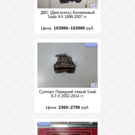
1
/
3
ДВС (Двигатель) Бензиновый
Saab 9-5 1998-2007 гг.
Цена:
103980–103980
руб.
1
/
9
Суппорт Передний левый Saab
9-3 II 2002-2014 гг.
Цена:
2360–2790
руб.