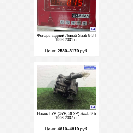
1
/
4
Фонарь задний Левый Saab 9-3 I
1998-2001 гг.
Цена:
2580–3170
руб.
1
/
4
Насос ГУР (ЭУР, ЭГУР) Saab 9-5
1998-2007 гг.
Цена:
4810–4810
руб.