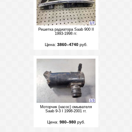
1
/
7
Решетка радиатора Saab 900 II
1993-1998 гг.
Цена:
3860–4740
руб.
1
/
3
Моторчик (насос) омывателя
Saab 9-3 I 1998-2001 гг.
Цена:
980–980
руб.