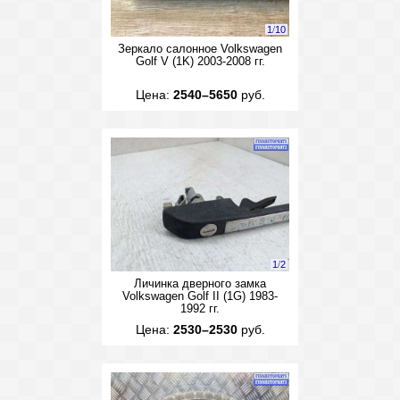
1
/
10
Зеркало салонное Volkswagen
Golf V (1K) 2003-2008 гг.
Цена:
2540–5650
руб.
1
/
2
Личинка дверного замка
Volkswagen Golf II (1G) 1983-
1992 гг.
Цена:
2530–2530
руб.