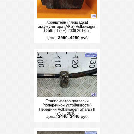
1
/
4
Кронштейн (площадка)
аккумулятора (АКБ) Volkswagen
Crafter I (2E) 2006-2016 гг.
Цена:
3990–4250
руб.
1
/
6
Стабилизатор подвески
(поперечной устойчивости)
Передний Volkswagen Sharan II
(7N) с 2010 г.
Цена:
3440–3440
руб.