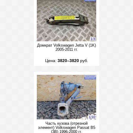
1
/
3
Домкрат Volkswagen Jetta V (1K)
2005-2011 гг.
Цена:
3820–3820
руб.
1
/
10
Часть кузова (отрезной
элемент) Volkswagen Passat B5
(3B) 1996-2000 гг.