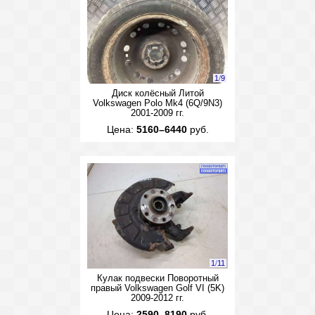
1
/
9
Диск колёсный Литой
Volkswagen Polo Mk4 (6Q/9N3)
2001-2009 гг.
Цена:
5160–6440
руб.
1
/
11
Кулак подвески Поворотный
правый Volkswagen Golf VI (5K)
2009-2012 гг.
Цена:
2590–8190
руб.