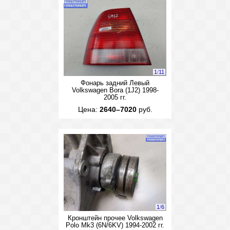
1
/
11
Фонарь задний Левый
Volkswagen Bora (1J2) 1998-
2005 гг.
Цена:
2640–7020
руб.
1
/
6
Кронштейн прочее Volkswagen
Polo Mk3 (6N/6KV) 1994-2002 гг.