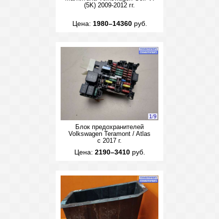
(5K) 2009-2012 гг.
Цена:
1980–14360
руб.
1
/
9
Блок предохранителей
Volkswagen Teramont / Atlas
с 2017 г.
Цена:
2190–3410
руб.