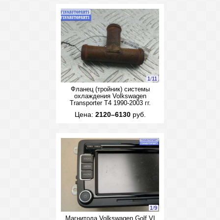
1
/
11
Фланец (тройник) системы
охлаждения Volkswagen
Transporter T4 1990-2003 гг.
Цена:
2120–6130
руб.
1
/
9
Магнитола Volkswagen Golf VI